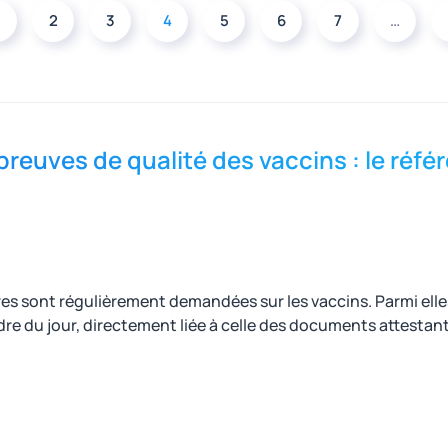
2
3
4
5
6
7
…
euves de qualité des vaccins : le référ
 sont régulièrement demandées sur les vaccins. Parmi elles
rdre du jour, directement liée à celle des documents attestan