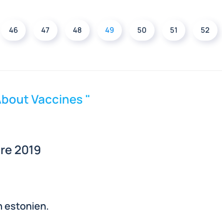
46
47
48
49
50
51
52
About Vaccines "
bre 2019
n estonien.