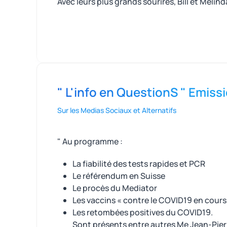
Avec leurs plus grands sourires, Bill et Mél
" L'info en QuestionS " Emissi
Sur les Medias Sociaux et Alternatifs
" Au programme :
La fiabilité des tests rapides et PCR
​Le référendum en Suisse
Le procès du Mediator
Les vaccins « contre le COVID19 en cours
Les retombées positives du COVID19.
Sont présents entre autres Me Jean-Pierr