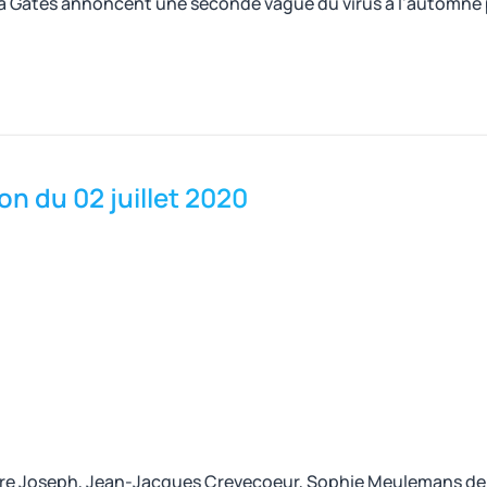
inda Gates annoncent une seconde vague du virus à l'automne
on du 02 juillet 2020
e Joseph, Jean-Jacques Crevecoeur, Sophie Meulemans de Init