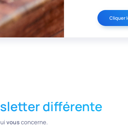
Cliquer I
letter différente
qui
vous
concerne.