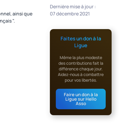
Dernière mise à jour :
nnel, ainsi que
07 décembre 2021
nçais ".
Faites un don à la
Ligue
Même la plus modeste
des contributions fait la
différence chaque jour.
Aidez-nous à combattre
pour vos libertés.
Faire un don à la
Ligue sur Hello
Asso