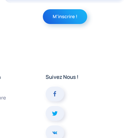
n
Suivez Nous !
bre