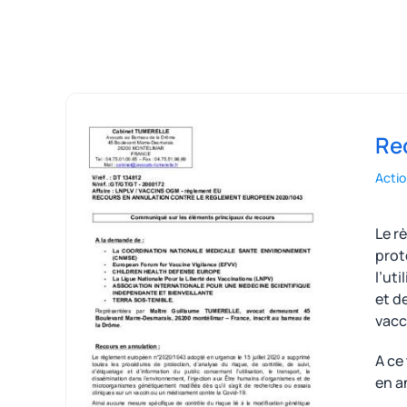
Re
Actio
Le r
prot
l’ut
et d
vacc
A ce
en a