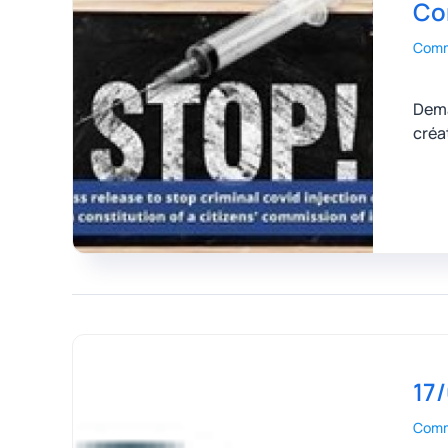
Co
Comm
Dema
créa
17/
Comm