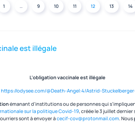
1
…
9
10
11
12
13
14
inale est illégale
L'obligation vaccinale est illégale
:
https://odysee.com/@Death-Angel:4/Astrid-Stuckelberger-
tion
émanant d’institutions ou de personnes qui s’impliquent
ationale sur la politique Covid-19
, créée le 3 juillet derni
courriers sont à envoyer à
cecif-cov@protonmail.com
. Nous