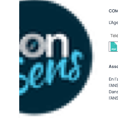
COM
L’Age
Tél
Asso
En l
l’AN
Dans
l’AN