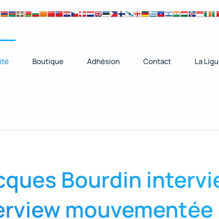
ité
Boutique
Adhésion
Contact
La Lig
cques Bourdin interv
nterview mouvementée