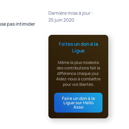
Dernière mise à jour :
25 juin 2020
sse pas intimider
Faites un don à la
Ligue
Même la plus modeste
des contributions fait la
différence chaque jour.
Aidez-nous à combattre
pour vos libertés.
Faire un don à la
Ligue sur Hello
Asso