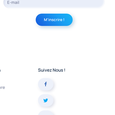
n
Suivez Nous !
bre