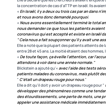
Elle a déclaré que les chercheurs avaient enquêté 
la concentration de cas d'aTTP en Israël. Ils avaie
«
En Israël, il y a deux ou trois cas par an dans 
et nous avons donc demandé pourquoi
.
«
Nous avons essentiellement terminé le total a
nous demander ce que tous les patients avaient e
coronavirus qui est accepté et existe en Israël dan
" Cela nous a fait soupçonner qu'il y avait une ass
Elle a noté que la plupart des patients atteints de
entre 28 et 45 ans. La moitié étaient des hommes, 
«
De toute façon, ça éveille l'attention, car l'ac
attendons à voir dans une année normale."
Blickstein a ajouté qu'«
avec l'aide des tests sér
patients malades du coronavirus, mais plutôt des 
"
C'était un drapeau rouge pour nous
."
Elle a dit qu'il doit y avoir un drapeau rouge pour "
développer des phénomènes comme une tendance 
des étourdissements, une perte de mots, une pre
appeler une assistance médicale immédiatemen