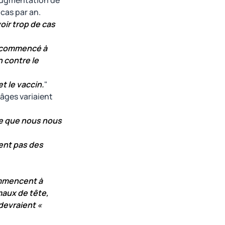
 augmentation de
 cas par an.
oir trop de cas
c commencé à
 contre le
t le vaccin.
"
 âges variaient
 ce que nous nous
ient pas des
ommencent à
aux de tête,
devraient «