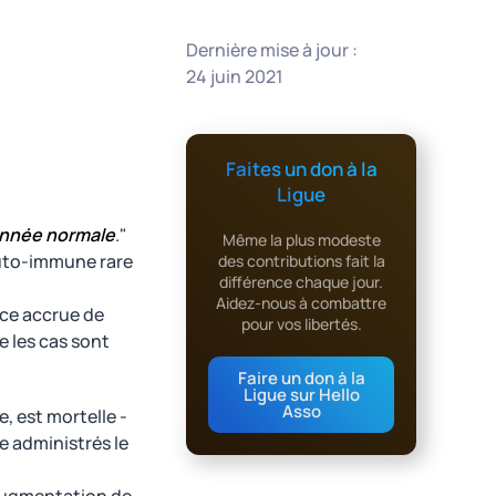
Dernière mise à jour :
24 juin 2021
Faites un don à la
Ligue
 année normale
."
Même la plus modeste
 auto-immune rare
des contributions fait la
différence chaque jour.
Aidez-nous à combattre
ce accrue de
pour vos libertés.
 les cas sont
Faire un don à la
Ligue sur Hello
Asso
, est mortelle -
e administrés le