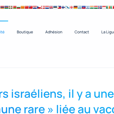
ité
Boutique
Adhésion
Contact
La Lig
 israéliens, il y a une
ne rare » liée au vac