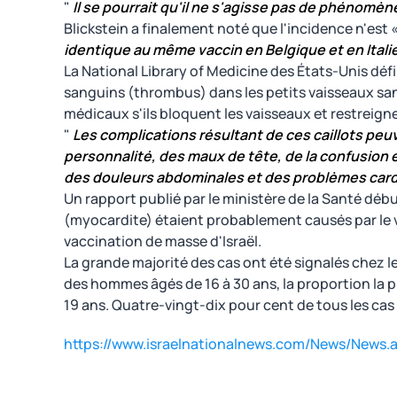
"
Il se pourrait qu'il ne s'agisse pas de phénomè
Blickstein a finalement noté que l'incidence n'est 
identique au même vaccin en Belgique et en Itali
La National Library of Medicine des États-Unis déf
sanguins (thrombus) dans les petits vaisseaux san
médicaux s'ils bloquent les vaisseaux et restreigne
​"
Les complications résultant de ces caillots p
personnalité, des maux de tête, de la confusion e
des douleurs abdominales et des problèmes car
Un rapport publié par le ministère de la Santé dé
(myocardite) étaient probablement causés par le v
vaccination de masse d'Israël.
La grande majorité des cas ont été signalés chez l
des hommes âgés de 16 à 30 ans, la proportion la 
19 ans. Quatre-vingt-dix pour cent de tous les ca
https://www.israelnationalnews.com/News/News