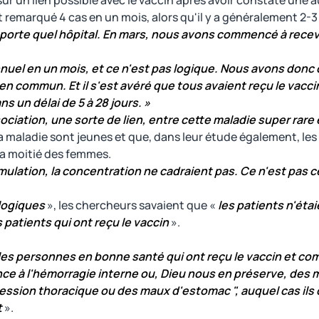
sur un lien possible avec le vaccin après avoir constaté une
nt remarqué 4 cas en un mois, alors qu'il y a généralement 2-3
n'importe quel hôpital. En mars, nous avons commencé à recev
nnuel en un mois, et ce n'est pas logique. Nous avons don
n commun. Et il s'est avéré que tous avaient reçu le vaccin
s un délai de 5 à 28 jours. »
ociation, une sorte de lien, entre cette maladie super rare e
 la maladie sont jeunes et que, dans leur étude également, les
la moitié des femmes.
cumulation, la concentration ne cadraient pas. Ce n'est pas
ologiques
», les chercheurs savaient que «
les patients n'éta
patients qui ont reçu le vaccin
».
les personnes en bonne santé qui ont reçu le vaccin et c
à l'hémorragie interne ou, Dieu nous en préserve, des m
ssion thoracique ou des maux d'estomac ", auquel cas ils 
t
».