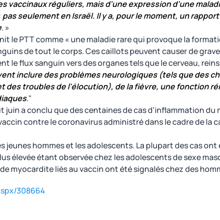
nes vaccinaux réguliers, mais d'une expression d'une maladi
«
pas seulement en Israël. Il y a, pour le moment, un rappor
e
. »
init le PTT comme « une maladie rare qui provoque la formati
guins de tout le corps. Ces caillots peuvent causer de grav
nt le flux sanguin vers des organes tels que le cerveau, reins
euvent inclure des problèmes neurologiques (tels que des 
t des troubles de l'élocution), de la fièvre, une fonction r
diaques
."
but juin a conclu que des centaines de cas d'inflammation du
accin contre le coronavirus administré dans le cadre de la
es jeunes hommes et les adolescents. La plupart des cas ont 
plus élevée étant observée chez les adolescents de sexe masc
s de myocardite liés au vaccin ont été signalés chez des hom
.aspx/308664