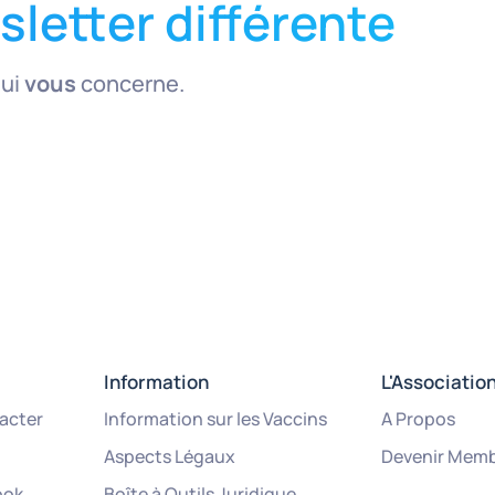
letter différente
qui
vous
concerne.
Information
L'Associatio
acter
Information sur les Vaccins
A Propos
Aspects Légaux
Devenir Mem
ook
Boîte à Outils Juridique