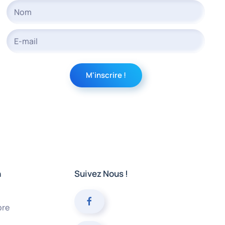
n
Suivez Nous !
bre