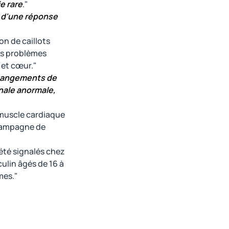
e rare
."
t d'une réponse
on de caillots
es problèmes
 et cœur."
changements de
énale anormale,
 muscle cardiaque
 campagne de
été signalés chez
ulin âgés de 16 à
mes."