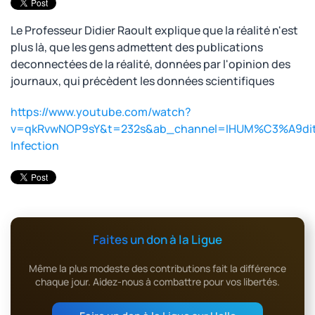
Le Professeur Didier Raoult explique que la réalité n'est
plus là, que les gens admettent des publications
deconnectées de la réalité, données par l'opinion des
journaux, qui précèdent les données scientifiques
https://www.youtube.com/watch?
v=qkRvwNOP9sY&t=232s&ab_channel=IHUM%C3%A9di
Infection
Faites un don à la Ligue
Même la plus modeste des contributions fait la différence
chaque jour. Aidez-nous à combattre pour vos libertés.