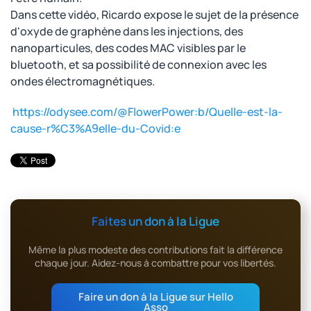
Dans cette vidéo, Ricardo expose le sujet de la présence
d'oxyde de graphène dans les injections, des
nanoparticules, des codes MAC visibles par le
bluetooth, et sa possibilité de connexion avec les
ondes électromagnétiques.
https://odysee.com/@FlowerPower:b/Quelle-est-la-
cause-r%C3%A9elle-du-Covid:e
Faites un don à la Ligue
Même la plus modeste des contributions fait la différence
chaque jour. Aidez-nous à combattre pour vos libertés.
Faire un don à la Ligue sur Hello
Asso