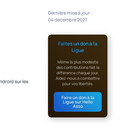
Dernière mise à jour :
04 décembre 2021
Faites un don à la
Ligue
Même la plus modeste
des contributions fait la
différence chaque jour.
Aidez-nous à combattre
ndroid sur les
pour vos libertés.
Faire un don à la
Ligue sur Hello
Asso