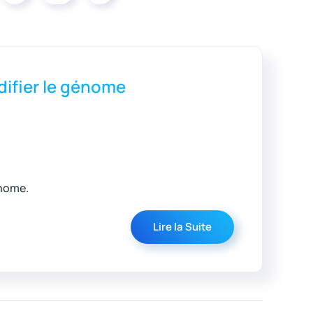
difier le génome
énome.
Lire la Suite