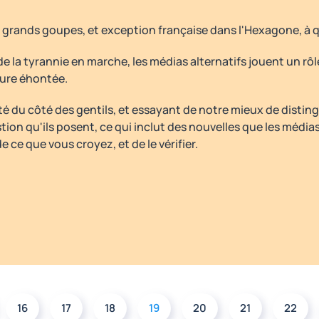
grands goupes, et exception française dans l'Hexagone, à q
de la tyrannie en marche, les médias alternatifs jouent un rôl
ure éhontée.
té du côté des gentils, et essayant de notre mieux de disting
stion qu'ils posent, ce qui inclut des nouvelles que les méd
e ce que vous croyez, et de le vérifier.
16
17
18
19
20
21
22