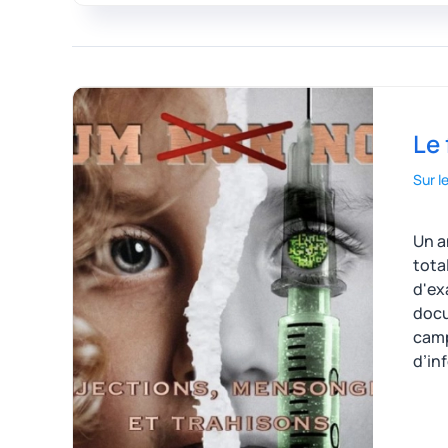
Le 
Sur l
Un a
tota
d'ex
docu
camp
d’in