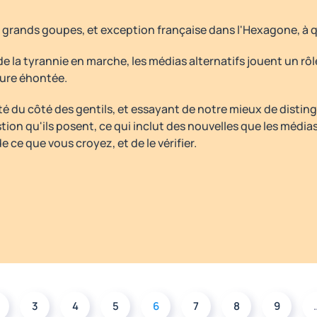
grands goupes, et exception française dans l'Hexagone, à q
de la tyrannie en marche, les médias alternatifs jouent un rôl
ure éhontée.
té du côté des gentils, et essayant de notre mieux de disting
stion qu'ils posent, ce qui inclut des nouvelles que les méd
e ce que vous croyez, et de le vérifier.
3
4
5
6
7
8
9