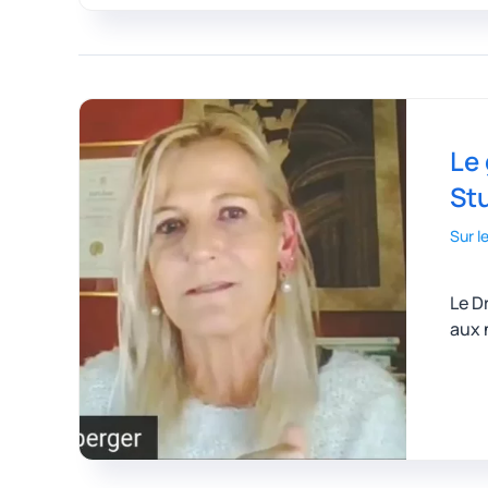
Le
St
Sur l
Le D
aux 