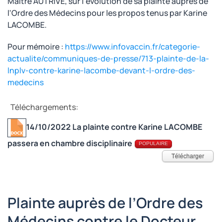
Maître AUTRIVE,
sur l'évolution de sa
plainte auprès de
l'Ordre des Médecins pour les propos tenus par Karine
LACOMBE.
Pour mémoire :
https://www.infovaccin.fr/categorie-
actualite/communiques-de-presse/713-plainte-de-la-
lnplv-contre-karine-lacombe-devant-l-ordre-des-
medecins
Téléchargements:
14/10/2022 La plainte contre Karine LACOMBE
passera en chambre disciplinaire
POPULAIRE
Télécharger
Plainte auprès de l’Ordre des
Médecins contre le Docteur