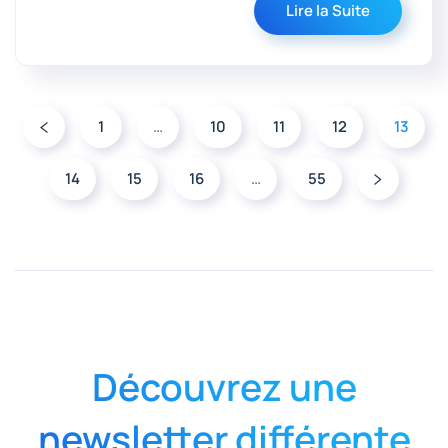
Lire la Suite
1
…
10
11
12
13
14
15
16
…
55
Découvrez une
newsletter différente