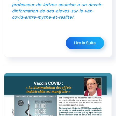
professeur-de-lettres-soumise-a-un-devoir-
dinformation-de-ses-eleves-sur-le-vax-
covid-entre-mythe-et-realite/
Lire la Suite