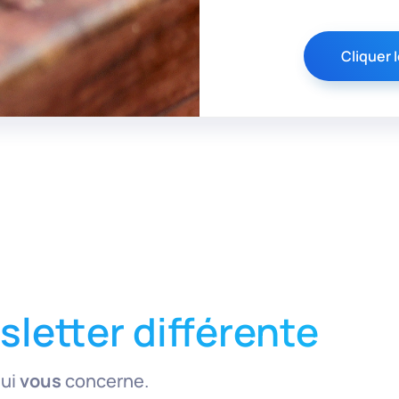
Cliquer I
letter différente
qui
vous
concerne.