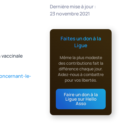
Dernière mise à jour :
23 novembre 2021
Faites un don à la
Ligue
n vaccinale
Même la plus modeste
des contributions fait la
différence chaque jour.
Aidez-nous à combattre
concernant-le-
pour vos libertés.
Faire un don à la
Ligue sur Hello
Asso