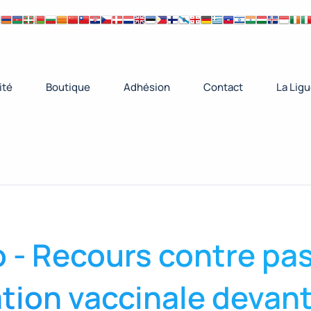
ité
Boutique
Adhésion
Contact
La Lig
io - Recours contre pa
ation vaccinale devan