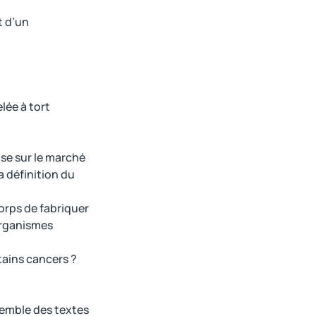
t d’un
lée à tort
ise sur le marché
 définition du
orps de fabriquer
organismes
tains cancers ?
semble des textes