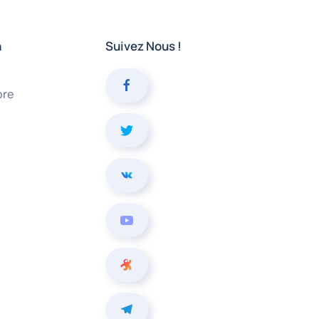
n
Suivez Nous !
bre