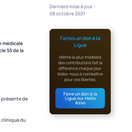
Dernière mise à jour :
08 octobre 2021
Faites un don à la
n médicale
Ligue
cle 55 de la
Même la plus modeste
des contributions fait la
différence chaque jour.
Aidez-nous à combattre
pour vos libertés.
Faire un don à la
Ligue sur Hello
é présente de
Asso
u clinique du