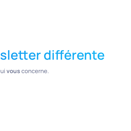
letter différente
qui
vous
concerne.