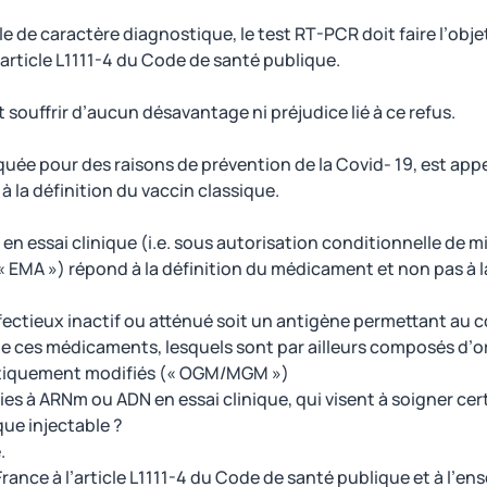
e de caractère diagnostique, le test RT-PCR doit faire l’obje
’article L1111-4 du Code de santé publique.
souffrir d’aucun désavantage ni préjudice lié à ce refus.
iquée pour des raisons de prévention de la Covid- 19, est appe
 la définition du vaccin classique.
n essai clinique (i.e. sous autorisation conditionnelle de m
EMA ») répond à la définition du médicament et non pas à la
fectieux inactif ou atténué soit un antigène permettant au c
 de ces médicaments, lesquels sont par ailleurs composés d’
tiquement modifiés (« OGM/MGM »)
pies à ARNm ou ADN en essai clinique, qui visent à soigner cer
ue injectable ?
.
ance à l’article L1111-4 du Code de santé publique et à l’en