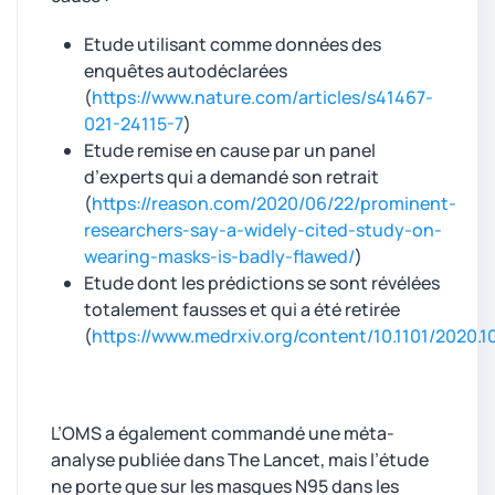
Etude utilisant comme données des
enquêtes autodéclarées
(
https://www.nature.com/articles/s41467-
021-24115-7
)
Etude remise en cause par un panel
d’experts qui a demandé son retrait
(
https://reason.com/2020/06/22/prominent-
researchers-say-a-widely-cited-study-on-
wearing-masks-is-badly-flawed/
)
Etude dont les prédictions se sont révélées
totalement fausses et qui a été retirée
(
https://www.medrxiv.org/content/10.1101/2020.1
L’OMS a également commandé une méta-
analyse publiée dans The Lancet, mais l’étude
ne porte que sur les masques N95 dans les