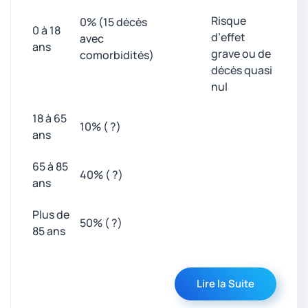
Risque
0% (15 décès
0 à 18
d’effet
avec
ans
grave ou de
comorbidités)
décès quasi
nul
18 à 65
10% ( ?)
ans
65 à 85
40% ( ?)
ans
Plus de
50% ( ?)
85 ans
Lire la Suite